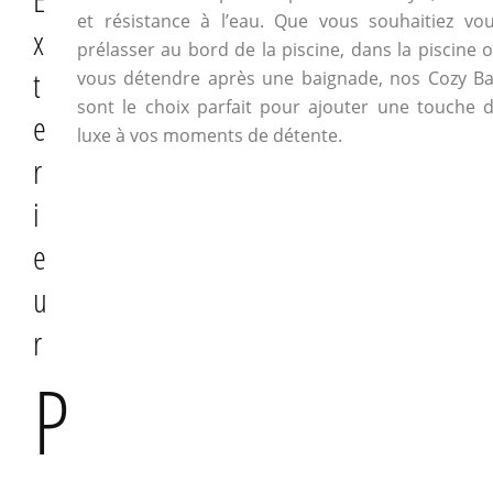
et résistance à l’eau. Que vous souhaitiez vo
x
prélasser au bord de la piscine, dans la piscine 
t
vous détendre après une baignade, nos Cozy B
sont le choix parfait pour ajouter une touche 
e
luxe à vos moments de détente.
r
i
e
u
r
P