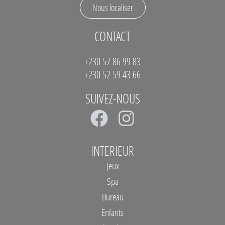
Nous localiser
CONTACT
+230 57 86 99 83
+230 52 59 43 66
SUIVEZ-NOUS
F
I
a
n
c
s
INTERIEUR
e
t
Jeux
b
a
Spa
Bureau
o
g
Enfants
o
r