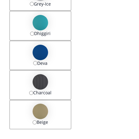
Grey-Ice
Dhiggiri
Deva
Charcoal
Beige