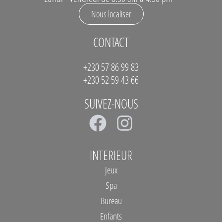
Nous localiser
CONTACT
+230 57 86 99 83
+230 52 59 43 66
SUIVEZ-NOUS
F
I
a
n
c
s
INTERIEUR
e
t
Jeux
b
a
Spa
Bureau
o
g
Enfants