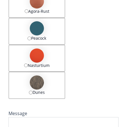
Agora-Rust
Peacock
Nasturtium
Dunes
Message