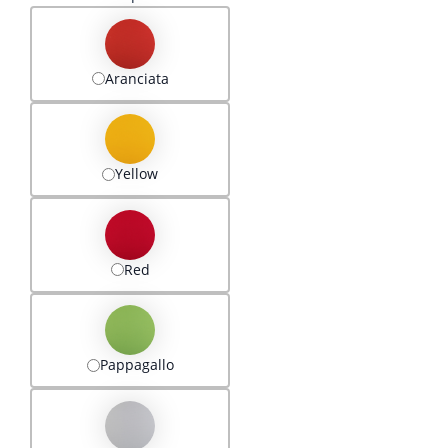
Aranciata
Yellow
Red
Pappagallo