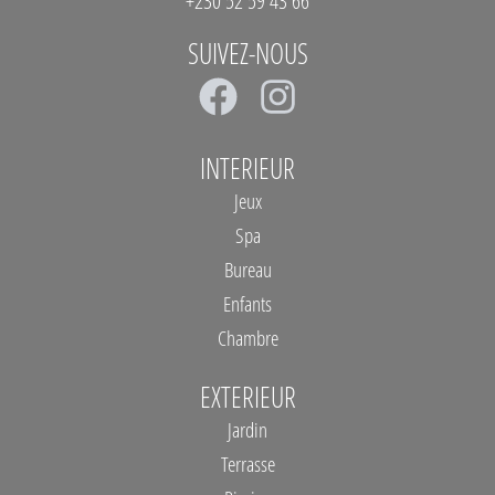
+230 52 59 43 66
SUIVEZ-NOUS
F
I
a
n
c
s
INTERIEUR
e
t
Jeux
b
a
Spa
Bureau
o
g
Enfants
o
r
Chambre
k
a
m
EXTERIEUR
Jardin
Terrasse