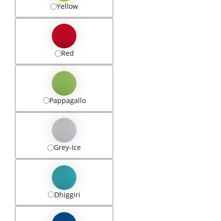
Yellow
Red
Pappagallo
Grey-Ice
Dhiggiri